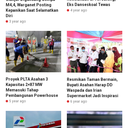
Eks Danseskoal Tewas
M4,4, Warganet Posting
Kepanikan Saat Selamatkan
4 year ago
Diri
3 year ago
Proyek PLTA Asahan 3
Resmikan Taman Bermain,
Kapasitas 2×87 MW
Bupati Asahan Harap DD
Memasuki Tahap
Waspada dan Irian
Pembangunan Powerhouse
Supermarket Jadi Inspirasi
5 year ago
6 year ago