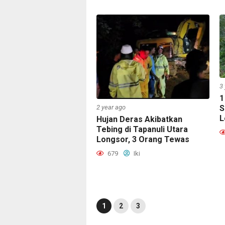
3
1
S
2 year ago
L
Hujan Deras Akibatkan
Tebing di Tapanuli Utara
Longsor, 3 Orang Tewas
679
Iki
1
2
3