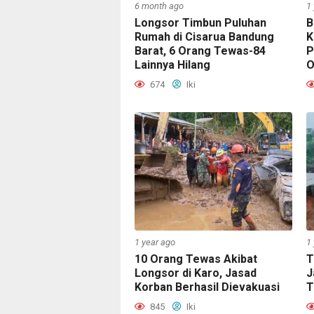
6 month ago
1
Longsor Timbun Puluhan
B
Rumah di Cisarua Bandung
K
Barat, 6 Orang Tewas-84
P
Lainnya Hilang
O
674
Iki
1 year ago
1
10 Orang Tewas Akibat
T
Longsor di Karo, Jasad
J
Korban Berhasil Dievakuasi
T
845
Iki