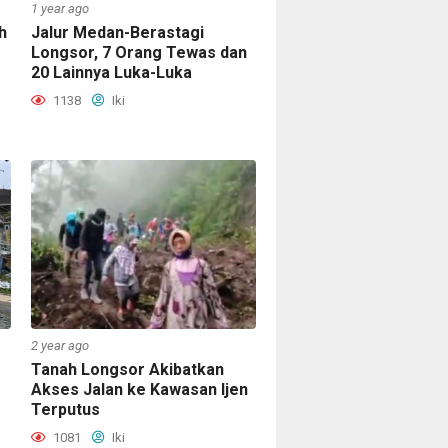
1 year ago
h
Jalur Medan-Berastagi
Longsor, 7 Orang Tewas dan
20 Lainnya Luka-Luka
1138
Iki
2 year ago
Tanah Longsor Akibatkan
Akses Jalan ke Kawasan Ijen
Terputus
1081
Iki