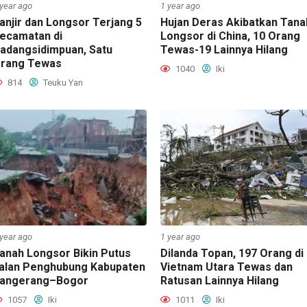
 year ago
1 year ago
anjir dan Longsor Terjang 5
Hujan Deras Akibatkan Tana
ecamatan di
Longsor di China, 10 Orang
adangsidimpuan, Satu
Tewas-19 Lainnya Hilang
rang Tewas
1040
Iki
814
Teuku Yan
 year ago
1 year ago
anah Longsor Bikin Putus
Dilanda Topan, 197 Orang di
alan Penghubung Kabupaten
Vietnam Utara Tewas dan
angerang–Bogor
Ratusan Lainnya Hilang
1057
Iki
1011
Iki