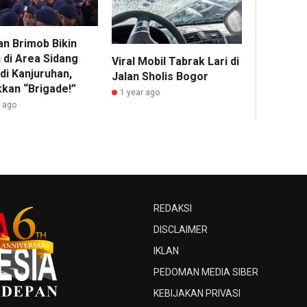
an Brimob Bikin
 di Area Sidang
Viral Mobil Tabrak Lari di
di Kanjuruhan,
Jalan Sholis Bogor
kkan “Brigade!”
1 year ago
r ago
REDAKSI
DISCLAIMER
IKLAN
PEDOMAN MEDIA SIBER
KEBIJAKAN PRIVASI