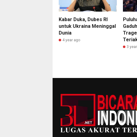
Kabar Duka, Dubes RI
Puluh
untuk Ukraina Meninggal
Gaduh
Dunia
Trage
Teria
4 year ago
3 yea