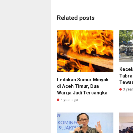
Related posts
Kecel
Tabra
Ledakan Sumur Minyak
Tewa
di Aceh Timur, Dua
3 yea
Warga Jadi Tersangka
4 year ago