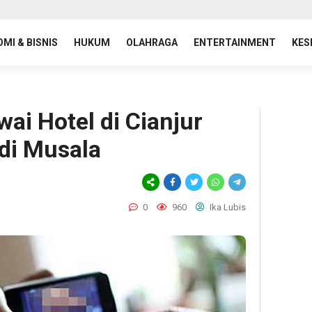
MI & BISNIS
HUKUM
OLAHRAGA
ENTERTAINMENT
KES
wai Hotel di Cianjur
di Musala
0
960
Ika Lubis