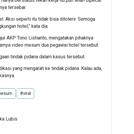
anya berstatus rekan kerja itu pun telah dipecat
nya tersebar.
 Aksi seperti itu tidak bisa ditolerir. Semoga
ngkungan hotel,” kata dia.
anjur AKP Tono Listianto, mengatakan pihaknya
rnya video mesum dua pegawai hotel tersebut.
aan tindak pidana dalam kasus tersebut.
ndikasi yang mengarah ke tindak pidana. Kalau ada,
gkasnya.
 mesum
#viral
Ika Lubis