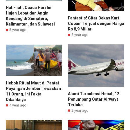
Hati-hati, Cuaca Hari Ini:
Hujan Lebat dan Angin
Fantastis! Gitar Bekas Kurt
Kencang di Sumatera,
Cobain Terjual dengan Harga
Kalimantan, dan Sulawesi
Rp 8,9 Miliar
5 year ago
3 year ago
Heboh Ritual Maut di Pantai
Payangan Jember Tewaskan
Alami Turbulensi Hebat, 12
11 Orang, Ini Fakta
Penumpang Qatar Airways
Dibaliknya
Terluka
4 year ago
2 year ago