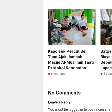
Kapolsek Percut Sei
Satga
Tuan Ajak Jamaah
Biaya
Masjid Al-Muslimin Taati
Sebel
Protokol Kesehatan
Lapas
6 year ago
5 yea
No Comments
Leave a Reply
You must be
logged in
to post a commen