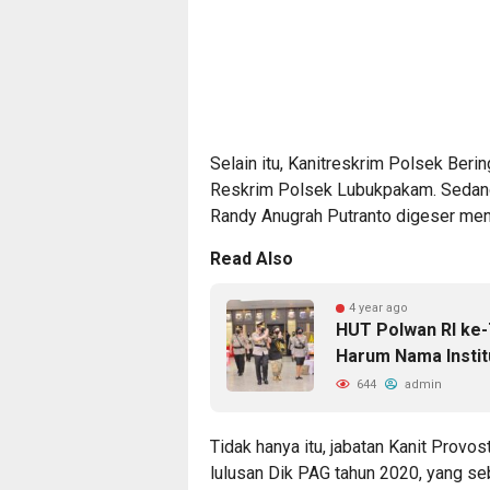
Selain itu, Kanitreskrim Polsek Beri
Reskrim Polsek Lubukpakam. Sedang
Randy Anugrah Putranto digeser menj
Read Also
4 year ago
HUT Polwan RI ke-7
Harum Nama Instit
644
admin
Tidak hanya itu, jabatan Kanit Provo
lulusan Dik PAG tahun 2020, yang s