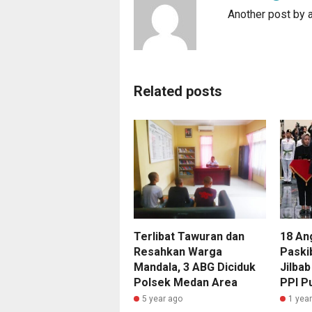
Another post by 
Related posts
Terlibat Tawuran dan
18 An
Resahkan Warga
Paski
Mandala, 3 ABG Diciduk
Jilba
Polsek Medan Area
PPI Pu
5 year ago
1 yea