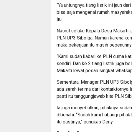
“Ya untungnya tiang lisrik ini jauh 
bisa saja mengenai rumah masyarakat
itu.
Nasrul selaku Kepala Desa Makarti
PLN UP3 Sibolga. Namun karena kont
maka pekerjaan itu masih sepenuhnya
“Kami sudah kabari ke PLN cuma kata
sendiri. Dan ke 2 tiang listrik juga be
Makarti lewat pesan singkat whatsa
Sementara, Manager PLN UP3 Sibolga
ada serah terima dari kontarktornya l
pasti itu tanggungjawab kita PLN Sib
Ia juga menyebutkan, pihaknya sudah
dibenahi. “Sudah kami hubungi pihak
itu pastinya,” pungkas Deny.