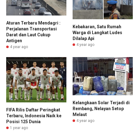
Aturan Terbaru Mendagri :
Kebakaran, Satu Rumah
Perjalanan Transportasi
Warga di Langkat Ludes
Darat dan Laut Cukup
Dilalap Api
Antigen
4 year ago
4 year ago
Kelangkaan Solar Terjadi di
Rembang, Nelayan Setop
FIFA Rilis Daftar Peringkat
Melaut
Terbaru, Indonesia Naik ke
4 year ago
Posisi 125 Dunia
1 year ago