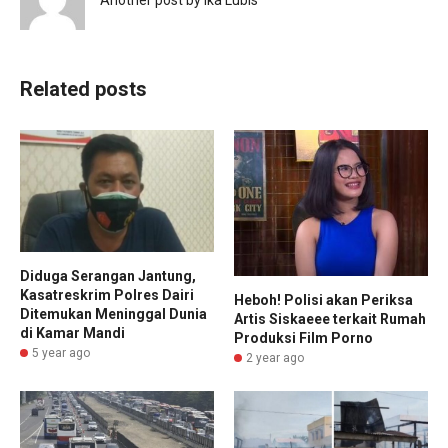
Another post by Ika Lubis
Related posts
Diduga Serangan Jantung,
Kasatreskrim Polres Dairi
Heboh! Polisi akan Periksa
Ditemukan Meninggal Dunia
Artis Siskaeee terkait Rumah
di Kamar Mandi
Produksi Film Porno
5 year ago
2 year ago