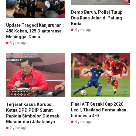
Demo Buruh, Polisi Tutup
Dua Ruas Jalan di Patung
Kuda
Update Tragedi Kanjuruhan :
4 year ago
488 Koban, 125 Diantaranya
Meninggal Dunia
3 year ago
Final AFF Suzuki Cup 2020
Terjerat Kasus Korupsi,
Leg I, Thailand Permalukan
Ketua DPD PDIP Sumut
Indonesia 4-0
Rapidin Simbolon Didesak
Mundur dari Jabatannya
4 year ago
2 year ago