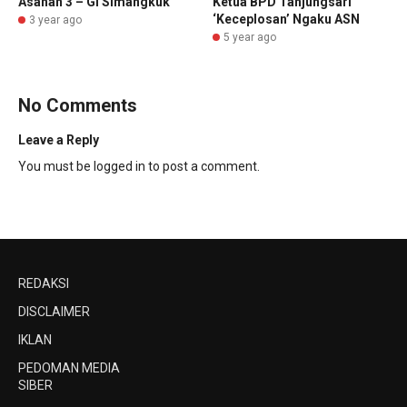
Asahan 3 – GI Simangkuk
Ketua BPD Tanjungsari
‘Keceplosan’ Ngaku ASN
3 year ago
5 year ago
No Comments
Leave a Reply
You must be
logged in
to post a comment.
REDAKSI
DISCLAIMER
IKLAN
PEDOMAN MEDIA
SIBER