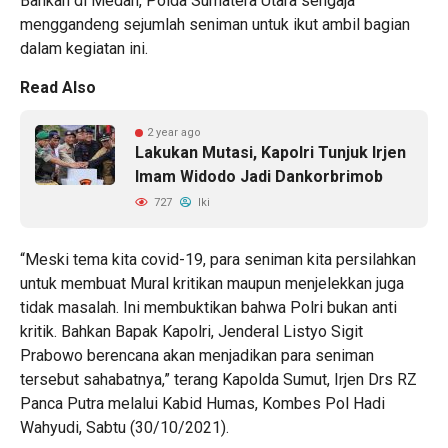
Bahkan di Medan, Polda Sumatera Utara sengaja
menggandeng sejumlah seniman untuk ikut ambil bagian
dalam kegiatan ini.
Read Also
2 year ago
Lakukan Mutasi, Kapolri Tunjuk Irjen
Imam Widodo Jadi Dankorbrimob
727
Iki
“Meski tema kita covid-19, para seniman kita persilahkan
untuk membuat Mural kritikan maupun menjelekkan juga
tidak masalah. Ini membuktikan bahwa Polri bukan anti
kritik. Bahkan Bapak Kapolri, Jenderal Listyo Sigit
Prabowo berencana akan menjadikan para seniman
tersebut sahabatnya,” terang Kapolda Sumut, Irjen Drs RZ
Panca Putra melalui Kabid Humas, Kombes Pol Hadi
Wahyudi, Sabtu (30/10/2021).