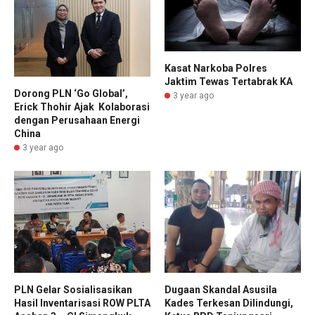
Kasat Narkoba Polres
Jaktim Tewas Tertabrak KA
Dorong PLN ‘Go Global’,
3 year ago
Erick Thohir Ajak Kolaborasi
dengan Perusahaan Energi
China
3 year ago
PLN Gelar Sosialisasikan
Dugaan Skandal Asusila
Hasil Inventarisasi ROW PLTA
Kades Terkesan Dilindungi,