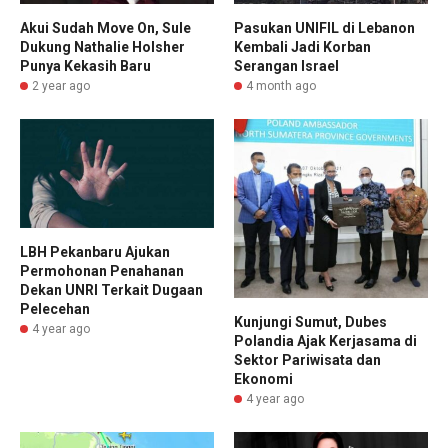
Akui Sudah Move On, Sule
Pasukan UNIFIL di Lebanon
Dukung Nathalie Holsher
Kembali Jadi Korban
Punya Kekasih Baru
Serangan Israel
2 year ago
4 month ago
LBH Pekanbaru Ajukan
Permohonan Penahanan
Dekan UNRI Terkait Dugaan
Pelecehan
Kunjungi Sumut, Dubes
4 year ago
Polandia Ajak Kerjasama di
Sektor Pariwisata dan
Ekonomi
4 year ago