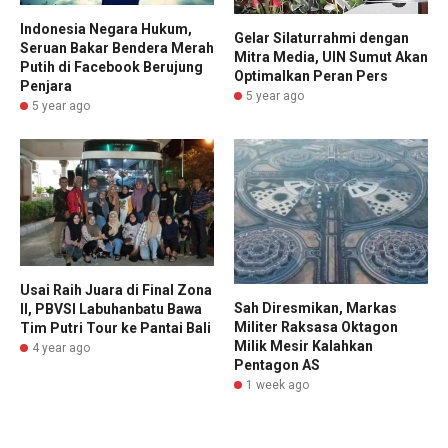
Indonesia Negara Hukum,
Gelar Silaturrahmi dengan
Seruan Bakar Bendera Merah
Mitra Media, UIN Sumut Akan
Putih di Facebook Berujung
Optimalkan Peran Pers
Penjara
5 year ago
5 year ago
Usai Raih Juara di Final Zona
Sah Diresmikan, Markas
II, PBVSI Labuhanbatu Bawa
Militer Raksasa Oktagon
Tim Putri Tour ke Pantai Bali
Milik Mesir Kalahkan
4 year ago
Pentagon AS
1 week ago