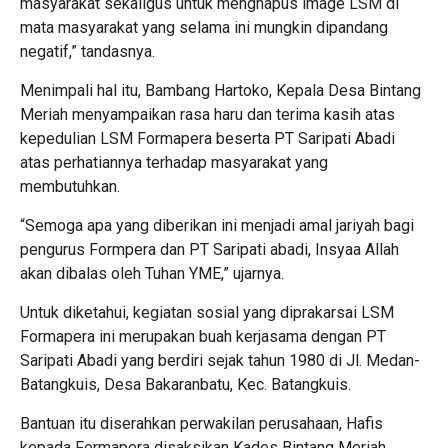
masyarakat sekaligus untuk menghapus image LSM di
mata masyarakat yang selama ini mungkin dipandang
negatif,” tandasnya.
Menimpali hal itu, Bambang Hartoko, Kepala Desa Bintang
Meriah menyampaikan rasa haru dan terima kasih atas
kepedulian LSM Formapera beserta PT Saripati Abadi
atas perhatiannya terhadap masyarakat yang
membutuhkan.
“Semoga apa yang diberikan ini menjadi amal jariyah bagi
pengurus Formpera dan PT Saripati abadi, Insyaa Allah
akan dibalas oleh Tuhan YME,” ujarnya.
Untuk diketahui, kegiatan sosial yang diprakarsai LSM
Formapera ini merupakan buah kerjasama dengan PT
Saripati Abadi yang berdiri sejak tahun 1980 di Jl. Medan-
Batangkuis, Desa Bakaranbatu, Kec. Batangkuis.
Bantuan itu diserahkan perwakilan perusahaan, Hafis
kepada Formapera disaksikan Kades Bintang Meriah.