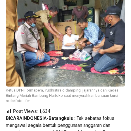
Ketua DPN Formapera, Yudhistira didampingi jajarannya dan Kades
Bintang Meriah Bambang Hartoko saat menyerahkan bantuan kursi
roda/foto : fer
Post Views:
1,634
BICARAINDONESIA-Batangkuis :
Tak sebatas fokus
mengawal segala bentuk penggunaan anggaran dan