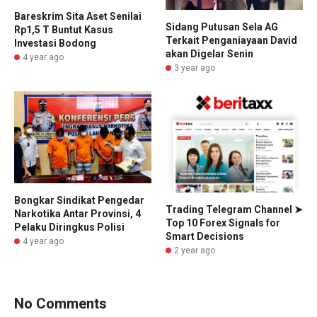
Bareskrim Sita Aset Senilai
Sidang Putusan Sela AG
Rp1,5 T Buntut Kasus
Terkait Penganiayaan David
Investasi Bodong
akan Digelar Senin
4 year ago
3 year ago
Bongkar Sindikat Pengedar
Trading Telegram Channel ➤
Narkotika Antar Provinsi, 4
Top 10 Forex Signals for
Pelaku Diringkus Polisi
Smart Decisions
4 year ago
2 year ago
No Comments