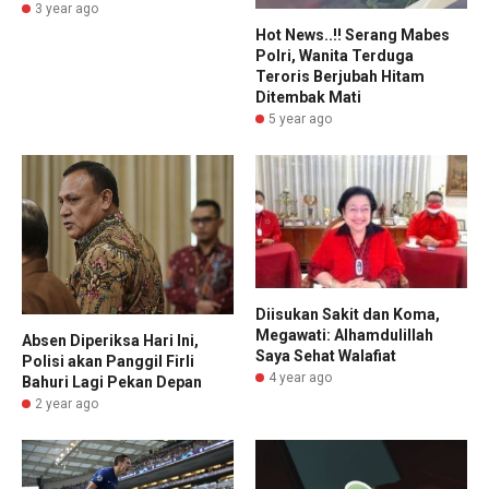
3 year ago
Hot News..!! Serang Mabes
Polri, Wanita Terduga
Teroris Berjubah Hitam
Ditembak Mati
5 year ago
Diisukan Sakit dan Koma,
Megawati: Alhamdulillah
Absen Diperiksa Hari Ini,
Saya Sehat Walafiat
Polisi akan Panggil Firli
4 year ago
Bahuri Lagi Pekan Depan
2 year ago