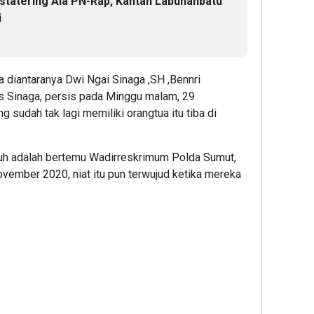
nstatering Ala PN-Rap, Kantah Labuhanbatu
i
 diantaranya Dwi Ngai Sinaga ,SH ,Bennri
 Sinaga, persis pada Minggu malam, 29
 sudah tak lagi memiliki orangtua itu tiba di
h adalah bertemu Wadirreskrimum Polda Sumut,
ovember 2020, niat itu pun terwujud ketika mereka