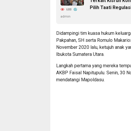
Terkait Kisruh Ko
Pilih Taati Regulas
688
admin
Didampingi tim kuasa hukum keluarga
Pakpahan, SH serta Romulo Makarios
November 2020 lalu, ketujuh anak yang
Ibukota Sumatera Utara.
Langkah pertama yang mereka tempu
AKBP Faisal Napitupulu. Senin, 30 N
mendatangi Mapoldasu.