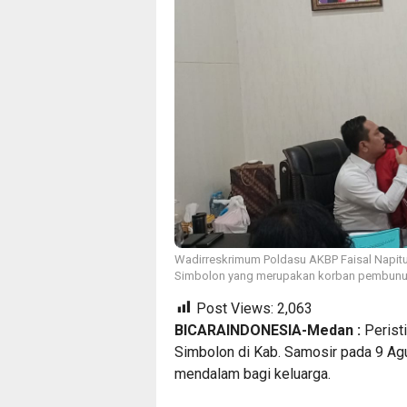
Wadirreskrimum Poldasu AKBP Faisal Napitu
Simbolon yang merupakan korban pembunuha
Post Views:
2,063
BICARAINDONESIA-Medan :
Perist
Simbolon di Kab. Samosir pada 9 Ag
mendalam bagi keluarga.