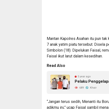
Mantan Kapolres Asahan itu pun tak
7 anak yatim piatu tersebut. Disela 
Simbolon (18). Dipelukan Faisal, rem
Faisal ikut larut dalam kesedihan.
Read Also
5 year ago
Pelaku Penggelap
689
Khair
“Jangan terus sedih, Menanti itu Bor
adikmu ini,” ucap Faisal sambil me