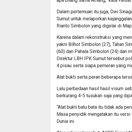
apa bilang sama Amang,” kata Faisal.
Dalam pertemuan itu juga, Dwi Sina
Sumut untuk melaporkan kejanggalan
Rianto Simbolon yang digelar di Map
Karena dalam rekonstruksi yang me
yakni Bilhot Simbolon (27), Tahan Sim
(60) dan Pahala Simbolon (24) dan mi
Direktur LBH IPK Sumut tersebut poli
4 pisau serta siapa pemeran yang me
Alat bukti serta peran beberapa tersa
Lalu perbedaan hasil hasil visum se
berkurang 4-5 tusukan saja yang dipa
“Alat bukti batu bata itu tidak ada pe
Masa penyidik mengatakan itu versi 
Dunia ini.