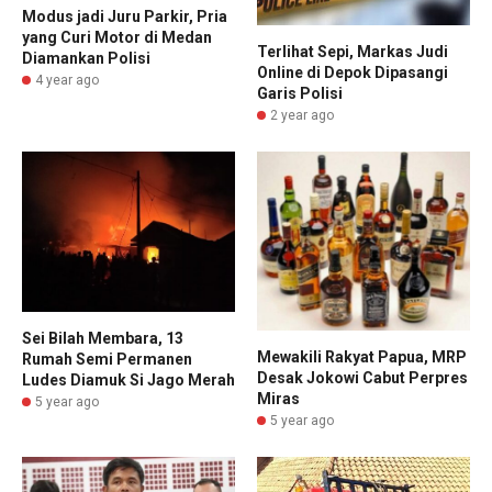
Modus jadi Juru Parkir, Pria
yang Curi Motor di Medan
Terlihat Sepi, Markas Judi
Diamankan Polisi
Online di Depok Dipasangi
4 year ago
Garis Polisi
2 year ago
Sei Bilah Membara, 13
Mewakili Rakyat Papua, MRP
Rumah Semi Permanen
Desak Jokowi Cabut Perpres
Ludes Diamuk Si Jago Merah
Miras
5 year ago
5 year ago