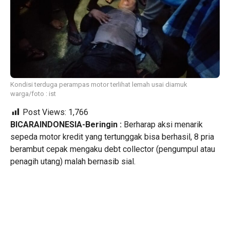
Kondisi terduga perampas motor terlihat lemah usai diamuk
warga/foto : ist
Post Views:
1,766
BICARAINDONESIA-Beringin :
Berharap aksi menarik
sepeda motor kredit yang tertunggak bisa berhasil, 8 pria
berambut cepak mengaku debt collector (pengumpul atau
penagih utang) malah bernasib sial.