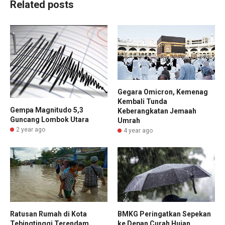
Related posts
Gegara Omicron, Kemenag
Kembali Tunda
Gempa Magnitudo 5,3
Keberangkatan Jemaah
Guncang Lombok Utara
Umrah
2 year ago
4 year ago
Ratusan Rumah di Kota
BMKG Peringatkan Sepekan
Tebingtinggi Terendam
ke Depan Curah Hujan