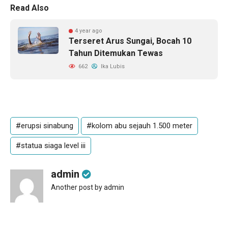
Read Also
4 year ago
Terseret Arus Sungai, Bocah 10
Tahun Ditemukan Tewas
662
Ika Lubis
#erupsi sinabung
#kolom abu sejauh 1.500 meter
#statua siaga level iii
admin
Another post by admin