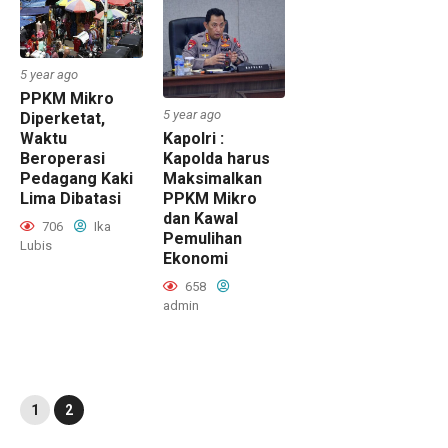
5 year ago
PPKM Mikro
5 year ago
Diperketat,
Kapolri :
Waktu
Kapolda harus
Beroperasi
Maksimalkan
Pedagang Kaki
PPKM Mikro
Lima Dibatasi
dan Kawal
706
Ika
Pemulihan
Lubis
Ekonomi
658
admin
1
2