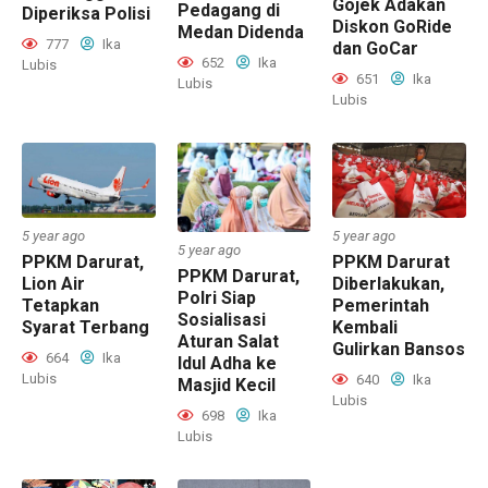
Gojek Adakan
Pedagang di
Diperiksa Polisi
Diskon GoRide
Medan Didenda
777
Ika
dan GoCar
652
Ika
Lubis
651
Ika
Lubis
Lubis
5 year ago
5 year ago
5 year ago
PPKM Darurat,
PPKM Darurat
PPKM Darurat,
Lion Air
Diberlakukan,
Polri Siap
Tetapkan
Pemerintah
Sosialisasi
Syarat Terbang
Kembali
Aturan Salat
Gulirkan Bansos
664
Ika
Idul Adha ke
Lubis
640
Ika
Masjid Kecil
Lubis
698
Ika
Lubis