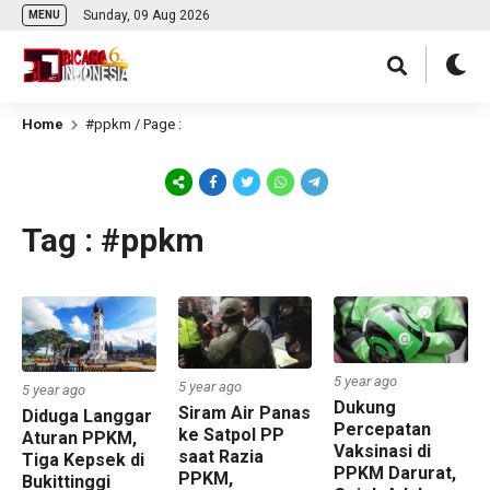
Sunday, 09 Aug 2026
MENU
Home
#ppkm
/ Page :
Tag : #ppkm
5 year ago
5 year ago
5 year ago
Dukung
Siram Air Panas
Diduga Langgar
Percepatan
ke Satpol PP
Aturan PPKM,
Vaksinasi di
saat Razia
Tiga Kepsek di
PPKM Darurat,
PPKM,
Bukittinggi