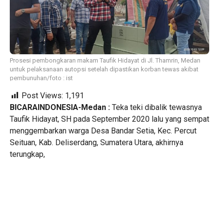
Prosesi pembongkaran makam Taufik Hidayat di Jl. Thamrin, Medan
untuk pelaksanaan autopsi setelah dipastikan korban tewas akibat
pembunuhan/foto : ist
Post Views:
1,191
BICARAINDONESIA-Medan :
Teka teki dibalik tewasnya
Taufik Hidayat, SH pada September 2020 lalu yang sempat
menggembarkan warga Desa Bandar Setia, Kec. Percut
Seituan, Kab. Deliserdang, Sumatera Utara, akhirnya
terungkap,