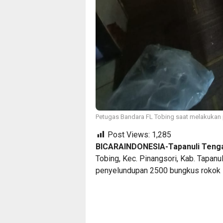
Petugas Bandara FL Tobing saat melakukan p
Post Views:
1,285
BICARAINDONESIA-Tapanuli Tenga
Tobing, Kec. Pinangsori, Kab. Tapan
penyelundupan 2500 bungkus rokok il