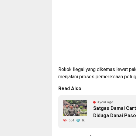
Rokok ilegal yang dikemas lewat pak
menjalani proses pemeriksaan petu
Read Also
3 year ago
Satgas Damai Cart
Diduga Danai Paso
564
Iki