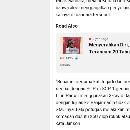
Pihak Bandara, melalui Kepala Unit
bahwa aksi menggagalkan penyelundup
kalinya di bandara tersebut.
Read Also
2 year ago
Menyerahkan Diri,
Terancam 20 Tahu
1495
admin
“Benar ini pertama kali terjadi dan be
sesuai dengan SOP di SCP 1 gedung 
Lion Parcel menggunakan X-ray didap
dengan tujuan ke Banjarmasin tidak
SMU nya. Lalu petugas melakukan man
kemasan dus itu 250 slop rokok ata
kata Jansen.