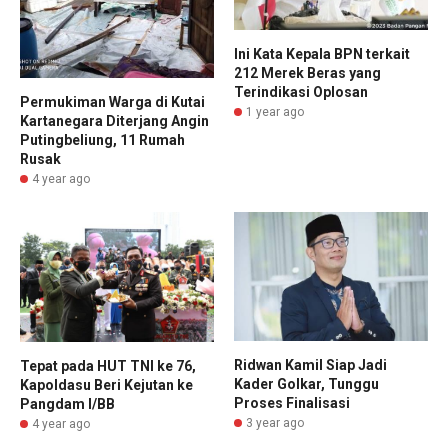
Ini Kata Kepala BPN terkait
212 Merek Beras yang
Terindikasi Oplosan
Permukiman Warga di Kutai
1 year ago
Kartanegara Diterjang Angin
Putingbeliung, 11 Rumah
Rusak
4 year ago
Ridwan Kamil Siap Jadi
Tepat pada HUT TNI ke 76,
Kader Golkar, Tunggu
Kapoldasu Beri Kejutan ke
Proses Finalisasi
Pangdam I/BB
3 year ago
4 year ago