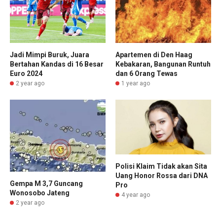
Jadi Mimpi Buruk, Juara
Apartemen di Den Haag
Bertahan Kandas di 16 Besar
Kebakaran, Bangunan Runtuh
Euro 2024
dan 6 Orang Tewas
2 year ago
1 year ago
Polisi Klaim Tidak akan Sita
Uang Honor Rossa dari DNA
Gempa M 3,7 Guncang
Pro
Wonosobo Jateng
4 year ago
2 year ago